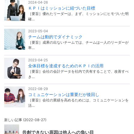
2024-04-26
ＫＰＩはミッションに紐づいた目標
［要旨］優れたリーダーは、まず、ミッションにヒモづいた明
確…
2023-05-04
チームは動的でダイナミック
［要旨］成果の出ないチームでは、チームは一人のリーダーが
率…
2023-04-25
全体目標を達成するためのＫＰＩの活用
［要旨］会社の会計データを社内で共有することで、改善すべ
き…
2022-08-29
コミュニケーションは重要だが後回し
［要旨］会社の業績を高めるためには、コミュニケーションを
活…
新しい記事
(2022-08-27)
共創できない原因は他人への負い目